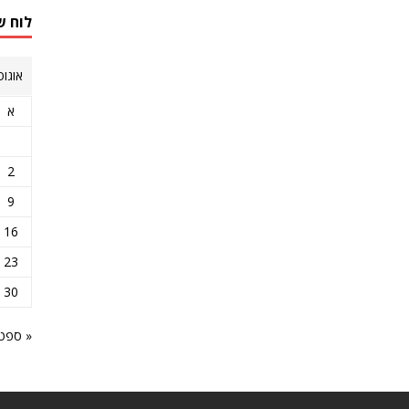
לוח ש
אוגוסט 
א
2
9
16
23
30
« ספט