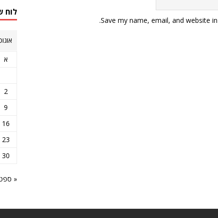
לוח ש
Save my name, email, and website in 
אוגוסט 
א
2
9
16
23
30
« ספט