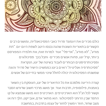
כולם מכירים את זיגמונד פרויד כאבי הפסיכואנליזה, ומושגים רבים
הקשורים בתאוריות השונות שהגה נכנסו היטב לשפת היום יום: "תת
מודע", "לא מודע", "אדיפלי" ועוד. למרות זאת, את תלמידו המפורסם
ביותר, קרל יונג, פחות אנשים מכירים- וחבל בכך. פסיכולוגים
ופסיכותרפיסטים הבוחרים לעבוד בשיטה של יונג, הנקראת
"פסיכותרפיה אנליטית" רואים ביונג כממשיכו הישיר של פרויד והוגה
שמשנתו הפסיכולוגית יכולה לחולל שינוי ממשי בחייהם של אנשים.
קצרה היריעה מלסכם את כל התיאוריה של יונג, העוסקת בין השאר
באמנות, פילוסופיה, תרבות ועוד. אך מושג מרכזי חשוב שדורש הסבר
וקשור לכל הנ"ל הוא הארכיטיפים. הארכיטיפ הוא מושג שנמצא על קו
התפר שבין הרוחני לפסיכולוגי. הוא מתאר אדם, אובייקט, הלך רוח או
מצב שחזר, חוזר וימשיך לחזור על עצמו בתרבות, במחשבה