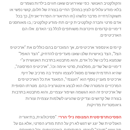
והקולקטיב האנושי. כפי שאירועים שאנו חווים בילדות נשמרים
בלא-מודע עלולים לצוץ במהלך החיים בצורה של חלום, קושי נפשי או
תשוקה/דחייה מדבר כלשהו (וזו התיאוריה הפרוידיאנית), כך בכל
אדם פרטי וחברה קולקטיבית קיים תת-מודע קולקטיבי, בו מאוחסנים
דימויים קדומים וזיכרונות משותפים לכלל בני האדם. אלו הם
הארכיטיפים.
קיימים אינספור ארכיטיפים, אך המוכרים בהם כוללים את "ארכיטיפ
הצל", הצד באישיות שלנו שאנו מעדיפים להדחיק, "הצד האפל"
שנמצא בליבו של כל אדם, והוא מתבטא בתרבות האנושית ע"י
דימויים של שדים, מפלצות, סרטי אימה וכו'; "ארכיטיפ הפרסונה",
שהיא התדמית שאדם מסגל לעצמו ותמיד בה מרכיב של זיוף.
ארכיטיפ מעניין נוסף הוא "העצמי", המאגד את כל הארכיטיפים
המרכזיים והמטרה שלו הוא לבצע אינטגרציה בהם. מטרתו הסופית
של ארכיטיפ זה הוא הגשמה ושיפור עצמיים, והוא מתבטא בתרבות
בצורה של קדושים וצדיקים שהגיעו לשלמות עצמית וצורות
גיאומטריות מדויקות.
הפסיכותרפיסטית המנוסה נילי הררי
: "פסיכולוגית, בתיאוריה
האנליטית של יונג יש דגש לא רק על התת מודע הפרטי, אלא גם על
מה שיש "מעבר" לעצמי. המיתוסים, הארכטיפים, וכל המשותף