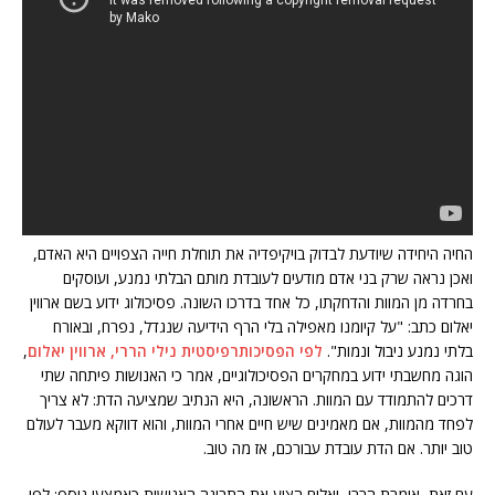
החיה היחידה שיודעת לבדוק בויקיפדיה את תוחלת חייה הצפויים היא האדם,
ואכן נראה שרק בני אדם מודעים לעובדת מותם הבלתי נמנע, ועוסקים
בחרדה מן המוות והדחקתו, כל אחד בדרכו השונה. פסיכולוג ידוע בשם ארווין
יאלום כתב: "על קיומנו מאפילה בלי הרף הידיעה שנגדל, נפרח, ובאורח
בלתי נמנע ניבול ונמות".
לפי הפסיכותרפיסטית נילי הררי, ארווין יאלום
,
הוגה מחשבתי ידוע במחקרים הפסיכולוגיים, אמר כי האנושות פיתחה שתי
דרכים להתמודד עם המוות. הראשונה, היא הנתיב שמציעה הדת: לא צריך
לפחד מהמוות, אם מאמינים שיש חיים אחרי המוות, והוא דווקא מעבר לעולם
טוב יותר. אם הדת עובדת עבורכם, אז מה טוב.
עם זאת, אומרת הררי, יאלום הציע את התבונה האנושית כאמצעי נוסף: לפי