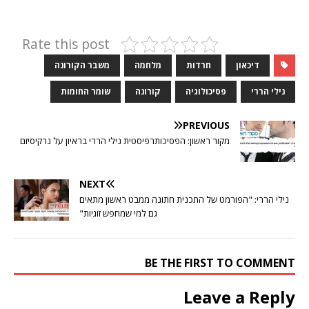
Rate this post
דיכאון
חרדות
מלחמה
משבר הקורונה
נילי הררי
פסיכולוגיה
קורונה
שומר החומות
PREVIOUS
מקור ראשון: הפסיכותרפיסטית נילי הררי בראיון על נרקיסיזם
NEXT
נילי הררי: "הפורמט של התכנית חתונה ממבט ראשון מתאים
גם למי שמחפש זוגיות"
BE THE FIRST TO COMMENT
Leave a Reply